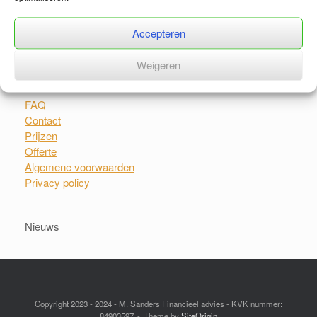
Zoeken
Accepteren
Zoeken
Weigeren
FAQ
Contact
Prijzen
Offerte
Algemene voorwaarden
Privacy policy
Nieuws
Copyright 2023 - 2024 - M. Sanders Financieel advies - KVK nummer:
84903597
Theme by
SiteOrigin